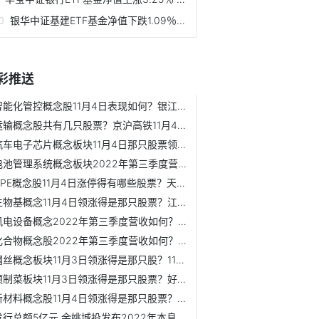
银华中证基建ETF基金净值下跌1.09％ 场内价格溢价率为-0.07%
彩推送
智能化管控概念股11月4日表现如何？银江技术11月4日市盈率45.53
运输概念股共有几只股票？京沪高铁11月4日股价多少？
汽车电子芯片概念板块11月4日那只股票领涨？国芯科技11月4日...
电池管理系统概念板块2022年第三季度营收如何？聚辰股份11月4...
CPE概念股11月4日涨停得有哪些股票？天邑股份11月4日开盘报17.31元
生物基概念11月4日领涨得是那只股票？江苏阳光11月4日报价2.810元
风电设备概念2022年第三季度营收如何？长海股份11月4日股价涨0.94%
化合物概念股2022年第三季度营收如何？润都股份11月3日报17.080元
钢丝概念板块11月3日领涨得是那只股？11月3日金石亚药换手率0.51%
预制菜板块11月3日领涨得是那只股票？好想你11月3日股价是多少？
新材料概念股11月4日领涨得是那只股票？红豆股份11月3日股价跌3.09%
发行总额5亿元 余姚城投发布2022年本息兑付及摘牌公告