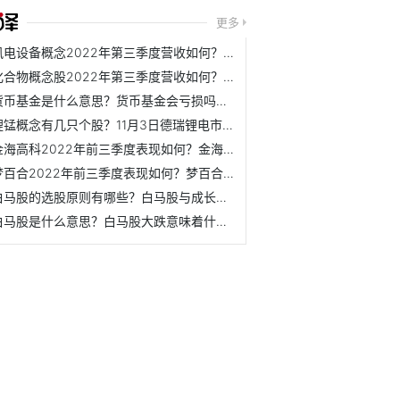
更多
风电设备概念2022年第三季度营收如何？长海股份11月4日股价涨0.94%
化合物概念股2022年第三季度营收如何？润都股份11月3日报17.080元
货币基金是什么意思？货币基金会亏损吗？举例分析
锂锰概念有几只个股？11月3日德瑞锂电市盈率为多少？
金海高科2022年前三季度表现如何？金海高科主营业务是什么？
梦百合2022年前三季度表现如何？梦百合主营业务是什么？
白马股的选股原则有哪些？白马股与成长股的区别是什么？
白马股是什么意思？白马股大跌意味着什么？