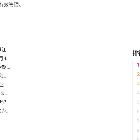
有效管理。
现如何
清新环境
永福股份
...
排
...
...
..
..
...
吗？
...