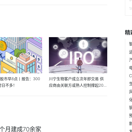
精
:股市早8点丨报告：300
川宁生物客户成立次年即交易 供
时日不多！
应商由关联方或熟人控制撑起20亿
元采购额
个月建成70余家