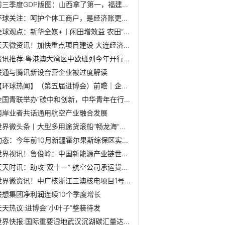
前三季度GDP版图：山西拿了第一，福建悄悄逆袭
环球关注：呵护个体工商户，是经济账更是民生账
全球观点：新华全媒+丨闲田增效益 农田“绿过冬”——南方地...
天天微资讯！加快重点项目建设 大连经济企稳趋势向好
资讯推荐:粤港澳大湾区中欧班列今年开行数量创新高 同比增长85%
联通与腾讯新设合营企业被过度解读
【环球热闻】（第五届进博会）前瞻｜企业与进博会何以“共生...
全国青联举办“碳中和创新，中华青年在行动” 海聚英才青年...
两岸业者共话通用航空产业融合发展
世界微头条丨大型多用途货滚船“畅龙海”轮交付 将投入渤海...
动态：今年前10月新疆霍尔果斯综保区实现跨境电商出口逾18亿元
世界视讯！鲁俊岭：中国新能源产业链世界领先
天天时讯：助攻“双十一” 航空公司承运货量迎来高峰
世界微资讯！中广核浙江三澳核电项目1号机组完成穹顶吊装
联想集团净利润连续10个季度增长
天天热议:进博会“小叶子”整装待发
世界快报:国际重要湿地武汉沉湖碳汇量达12.55万吨