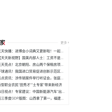
更多
天天快播：进博会小词典又更新啦！一起来学
【天天新视野】国美内部人士：工资不是不发是缓发，公司正与...
天天亮点！北京朝阳、房山两个保租房项目即将配租，近三年毕...
环球通讯！我国进口贸易促进创新示范区增至43个
焦点资讯：涉传销案件举行听证会，张庭夫妇与陶虹还有哪些公司？
新型职业农民“田秀才”“土专家”带来新经济
每日视点！专家建议：中国新能源汽车“出海”东盟需实施差异...
前三季度GDP版图：山西拿了第一，福建悄悄逆袭