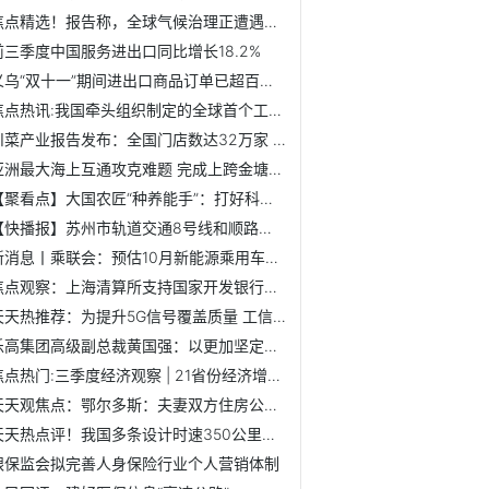
焦点精选！报告称，全球气候治理正遭遇巨大挑战 极端天气直...
前三季度中国服务进出口同比增长18.2%
义乌“双十一”期间进出口商品订单已超百万件
焦点热讯:我国牵头组织制定的全球首个工业互联网系统功能架构...
川菜产业报告发布：全国门店数达32万家 打响海外知名度
亚洲最大海上互通攻克难题 完成上跨金塘大桥架梁施工
【聚看点】大国农匠“种养能手”：打好科技牌 助力畜牧业新发展
【快播报】苏州市轨道交通8号线和顺路至唐庄站区间左线顺利贯通
新消息丨乘联会：预估10月新能源乘用车厂商批发销量68万辆 ...
焦点观察：上海清算所支持国家开发银行成功发行二级资本债券
天天热推荐：为提升5G信号覆盖质量 工信部重耕900MHz频段频谱资源
乐高集团高级副总裁黄国强：以更加坚定的决心继续深耕中国大市场
焦点热门:三季度经济观察 | 21省份经济增速较上半年加快
天天观焦点：鄂尔多斯：夫妻双方住房公积金贷款额度提至80万元
天天热点评！我国多条设计时速350公里高铁建设取得最新进展
银保监会拟完善人身保险行业个人营销体制