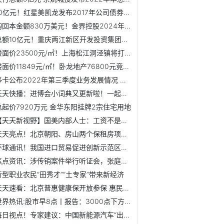
10亿元！红星美凯龙发布2017年公司债券付息公告
购回本金额830万美元！金界控股2024年票据将全部注销
总额10亿元！重庆两江新区开发投资集团公司债将付息 利率3.18%
楼面价23500元/㎡！上海松江洞泾镇将打造纯低密住宅
楼面价11849元/㎡！卧龙地产76800元竞得越城区地块
移卡公布2022年第三季度业务发展情况 到店电商服务表现亮眼
天天快播：进博会小词典又更新啦！一起来学
总起价7920万元 金华东阳挂牌2宗住宅用地
【天天新视野】国美内部人士：工资不是不发是缓发，公司正与...
天天亮点！北京朝阳、房山两个保租房项目即将配租，近三年毕...
环球通讯！我国进口贸易促进创新示范区增至43个
焦点资讯：涉传销案件举行听证会，张庭夫妇与陶虹还有哪些公司？
新型职业农民“田秀才”“土专家”带来新经济
天天速看：北京普惠健康保开放参保 惠民保迎来升级版
世界热讯:股市早8点丨报告：3000点下方时日不多！
每日视点！专家建议：中国新能源汽车“出海”东盟需实施差异...